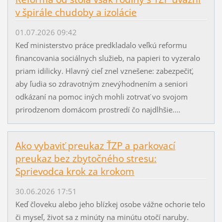
v špirále chudoby a izolácie
01.07.2026 09:42
Keď ministerstvo práce predkladalo veľkú reformu
financovania sociálnych služieb, na papieri to vyzeralo
priam idilicky. Hlavný cieľ znel vznešene: zabezpečiť,
aby ľudia so zdravotným znevýhodnením a seniori
odkázaní na pomoc iných mohli zotrvať vo svojom
prirodzenom domácom prostredí čo najdlhšie....
Ako vybaviť preukaz ŤZP a parkovací
preukaz bez zbytočného stresu:
Sprievodca krok za krokom
30.06.2026 17:51
Keď človeku alebo jeho blízkej osobe vážne ochorie telo
či myseľ, život sa z minúty na minútu otočí naruby.