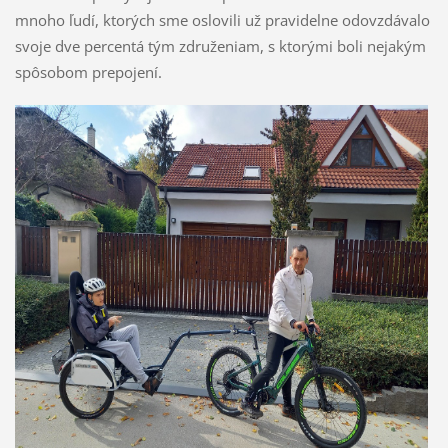
mnoho ľudí, ktorých sme oslovili už pravidelne odovzdávalo
svoje dve percentá tým združeniam, s ktorými boli nejakým
spôsobom prepojení.