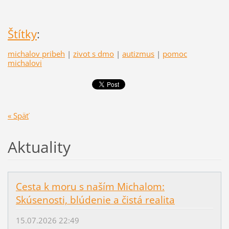
Štítky
:
michalov pribeh
|
zivot s dmo
|
autizmus
|
pomoc
michalovi
« Späť
Aktuality
Cesta k moru s naším Michalom:
Skúsenosti, blúdenie a čistá realita
15.07.2026 22:49