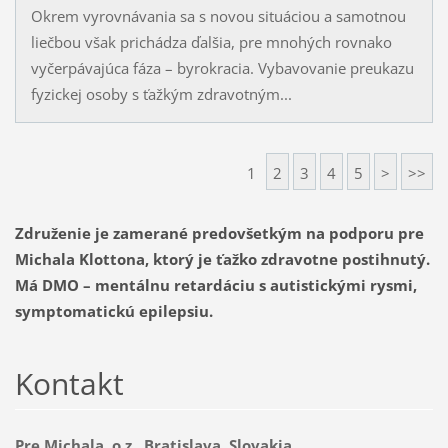
Okrem vyrovnávania sa s novou situáciou a samotnou
liečbou však prichádza ďalšia, pre mnohých rovnako
vyčerpávajúca fáza – byrokracia. Vybavovanie preukazu
fyzickej osoby s ťažkým zdravotným...
1
2
3
4
5
>
>>
Združenie je zamerané predovšetkým na podporu pre
Michala Klottona, ktorý je ťažko zdravotne postihnutý.
Má DMO – mentálnu retardáciu s autistickými rysmi,
symptomatickú epilepsiu.
Kontakt
Pre Michala, o.z., Bratislava, Slovakia