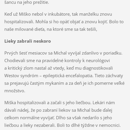
šancu na jeho prežitie.
Keď už Miško nebol v inkubátore, tak manželku znovu
hospitalizovali. Mohla si ho opäť objať a znovu kojiť. Bolo to
naše milované dieťa, na ktoré sme sa tak tešili,
Lieky zabrali neskoro
Prvých šesť mesiacov sa Michal vyvíjal zdanlivo v poriadku.
Chodievali sme na pravidelné kontroly k neurológovi
a kritický zlom nastal až vtedy, keď mu diagnostikovali
Westov syndróm – epileptická encefalopatia. Tieto záchvaty
sa prejavujú častým mykaním a za deň je ich pomerne veľké
množstvo.
Miška hospitalizovali a začali s jeho liečbou. Lekári nám
dávali nádej, že po zabraní liekov sa Michal bude ďalej
celkom normálne vyvíjať. Dlho sa však nedarilo s jeho
liečbou a lieky nezaberali. Boli to dlhé týždne v nemocnici.