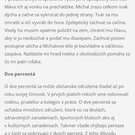
Máva ich aj vonku na prechádzke. Michal zrazu celkom inak
dýcha a začne sa vykrúcať do jednej strany. Tvár sa mu
zmraští a oči vyvráti do hora. Epileptický záchvat sa začína.
Vtedy ho musím opatrne položiť na zem, chrániť mu hlavu,
aby si ju neobúchal a podať mu diazepam. Záchvat potom
postupne utícha a Michalove telo je bezvládne a väčšinou
zaspáva. Našťastie mi hneď niekto z okoloidúcich pomáha za
čo im patrí vďaka.
Dve percentá
O dve percentá sa môže občianske združenie žiadať až po
roku svojej činnosti. V prvých piatich rokoch sme oslovovali
rodinu, priateľov a kolegov z práce. O dve percentá sa
uchádza množstvo združení, ktoré sú na školách,
zdravotných zariadeniach, športových kluboch ako aj
v kultúrnych zariadeniach. Takmer všade chýbajú peniaze
a z časti sa pokrývajú z dvoch percent. Z toho dôvodu