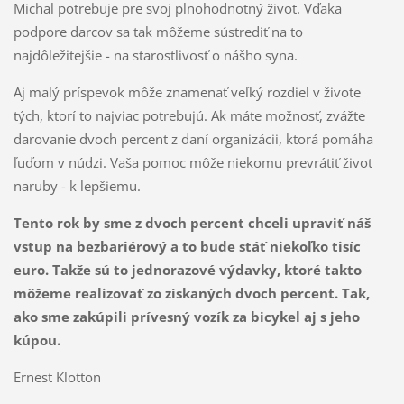
Michal potrebuje pre svoj plnohodnotný život. Vďaka
podpore darcov sa tak môžeme sústrediť na to
najdôležitejšie - na starostlivosť o nášho syna.
Aj malý príspevok môže znamenať veľký rozdiel v živote
tých, ktorí to najviac potrebujú. Ak máte možnosť, zvážte
darovanie dvoch percent z daní organizácii, ktorá pomáha
ľuďom v núdzi. Vaša pomoc môže niekomu prevrátiť život
naruby - k lepšiemu.
Tento rok by sme z dvoch percent chceli upraviť náš
vstup na bezbariérový a to bude stáť niekoľko tisíc
euro. Takže sú to jednorazové výdavky, ktoré takto
môžeme realizovať zo získaných dvoch percent. Tak,
ako sme zakúpili prívesný vozík za bicykel aj s jeho
kúpou.
Ernest Klotton