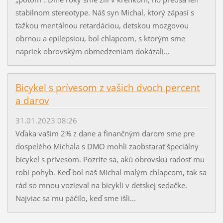
stabilnom stereotype. Náš syn Michal, ktorý zápasí s
ťažkou mentálnou retardáciou, detskou mozgovou
obrnou a epilepsiou, bol chlapcom, s ktorým sme
napriek obrovským obmedzeniam dokázali...
Bicykel s prívesom z vašich dvoch percent
a darov
31.01.2023 08:26
Vďaka vašim 2% z dane a finančným darom sme pre
dospelého Michala s DMO mohli zaobstarať špeciálny
bicykel s prívesom. Pozrite sa, akú obrovskú radosť mu
robí pohyb. Keď bol náš Michal malým chlapcom, tak sa
rád so mnou vozieval na bicykli v detskej sedačke.
Najviac sa mu páčilo, keď sme išli...