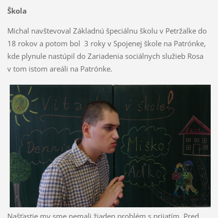
Škola
Michal navštevoval Základnú špeciálnu školu v Petržalke do
18 rokov a potom bol 3 roky v Spojenej škole na Patrónke,
kde plynule nastúpil do Zariadenia sociálnych služieb Rosa
v tom istom areáli na Patrónke.
Našťastie my sme nemali žiaden problém s prijatím. Pred