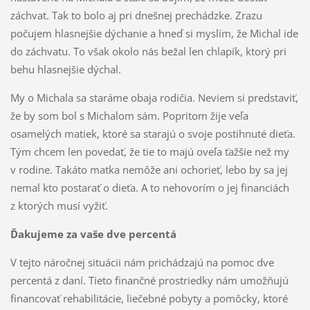
záchvat. Tak to bolo aj pri dnešnej prechádzke. Zrazu
počujem hlasnejšie dýchanie a hneď si myslím, že Michal ide
do záchvatu. To však okolo nás bežal len chlapík, ktorý pri
behu hlasnejšie dýchal.
My o Michala sa staráme obaja rodičia. Neviem si predstaviť,
že by som bol s Michalom sám. Popritom žije veľa
osamelých matiek, ktoré sa starajú o svoje postihnuté dieťa.
Tým chcem len povedať, že tie to majú oveľa ťažšie než my
v rodine. Takáto matka nemôže ani ochorieť, lebo by sa jej
nemal kto postarať o dieťa. A to nehovorím o jej financiách
z ktorých musí vyžiť.
Ďakujeme za vaše dve percentá
V tejto náročnej situácii nám prichádzajú na pomoc dve
percentá z daní. Tieto finančné prostriedky nám umožňujú
financovať rehabilitácie, liečebné pobyty a pomôcky, ktoré