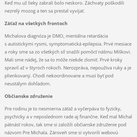
Keď mu už lieky zabrali bolo neskoro. Záchvaty poškodili
nezrelý mozog a ten sa prestal vyvíjať.
Záťaž na všetkých frontoch
Michalova diagnóza je DMO, mentálna retardácia
s autistickými rysmi, symptomatická epilepsia. Prvé mesiace
a roky sme sa zo všetkých síl snažili pomôcť nášmu Miškovi.
Mali sme nádej, že sa to môže niekde zlomiť. Prvé kroky
spravil až v štyroch rokoch. Nerozpráva, nepoužíva ruky a je
plienkovaný. Chodí nekoordinovane a musí byť pod
neustálym dohľadom.
Občianske združenie
Pre rodinu je to nesmierna záťaž a vyčerpáva to fyzicky,
psychicky a v neposlednom rade aj finančne. Keď mal Michal
pätnásť rokov, tak sme si založili občianske združenie pod
názvom Pre Michala. Zároveň sme si vytvorili webovú