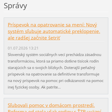
Správy
Príspevok na opatrovanie sa mení: Nový
systém sľubuje automatické preklopenie,
ale radšej začnite šetriť
01.07.2026 13:21
Slovenský systém sociálnych vecí prechádza zásadnou
transformáciou, ktorá sa priamo dotkne tisícok rodín
starajúcich sa o svojich blízkych. Doterajší peňažný
príspevok na opatrovanie sa definitívne transformuje
na nový príspevok na pomoc pri odkázanosti na pomoc
inej fyzickej osoby. Ak patríte...
Sľubovali pomoc v domácom prostredí.
Reforma od stola však rodiny s ŤZP uväzní