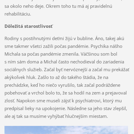
sa okolo neho deje. Okrem toho tu má aj pravidelnú
rehabilitáciu.
Dôležitá starostlivosť
Rodiny s postihnutými deťmi žijú v bubline. Áno, takej akú
sme takmer všetci zažili počas pandémie. Psychika nášho
Michala sa počas pandémie zmenila. Väčšinou som bol
s ním sám doma a Michal často nechodieval do zariadenia
sociálnych služieb. Začal byť nervóznejší a začal mu prekážať
akýkoľvek hluk. Zašlo to až do takého štádia, že na
prechádzke, keď ho niečo vyrušilo, tak začal podráždene
pobehovať a vrchol bolo to, že sa hodil na zem a prejavoval
zlosť. Napokon sme museli zájsť k psychiatrovi, ktorý mu
predpísal lieky na upokojenie. Následne sa jeho stav zlepšil,
ale aj tak sa musíme vyhýbať hlučnejším miestam.