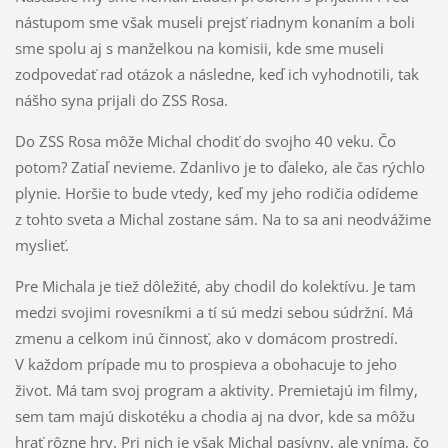
nástupom sme však museli prejsť riadnym konaním a boli
sme spolu aj s manželkou na komisii, kde sme museli
zodpovedať rad otázok a následne, keď ich vyhodnotili, tak
nášho syna prijali do ZSS Rosa.
Do ZSS Rosa môže Michal chodiť do svojho 40 veku. Čo
potom? Zatiaľ nevieme. Zdanlivo je to ďaleko, ale čas rýchlo
plynie. Horšie to bude vtedy, keď my jeho rodičia odídeme
z tohto sveta a Michal zostane sám. Na to sa ani neodvážime
myslieť.
Pre Michala je tiež dôležité, aby chodil do kolektívu. Je tam
medzi svojimi rovesníkmi a tí sú medzi sebou súdržní. Má
zmenu a celkom inú činnosť, ako v domácom prostredí.
V každom prípade mu to prospieva a obohacuje to jeho
život. Má tam svoj program a aktivity. Premietajú im filmy,
sem tam majú diskotéku a chodia aj na dvor, kde sa môžu
hrať rôzne hry. Pri nich je však Michal pasívny, ale vníma, čo