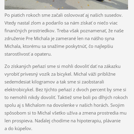
Po piatich rokoch sme začali oslovovať aj našich susedov.
Vtedy nastal zlom a podarilo sa nám získať o niečo viac
finančných prostriedkov. Treba však poznamenať, že naše
združenie Pre Michala je zamerané len na nášho syna
Michala, ktorému sa snažíme poskytnúť, čo najlepšiu
starostlivosť a opateru.
Zo získaných peňazí sme si mohli dovoliť dať na zákazku
vyrobiť prívesný vozík za bicykel. Michal váži približne
sedemdesiat kilogramov a tak sme si zaobstarali
elektrobicykel. Bez týchto peňazí z dvoch percent by sme si
to nemohli nikdy dovoliť. Taktiež sme boli po dlhých rokoch
spolu aj s Michalom na dovolenke v našich horách. Svojim
spôsobom si to Michal všetko užíva a zmena prostredia mu
len prospieva. Naďalej chodíme na hipoterapiu, plávanie
a do kúpeľov.