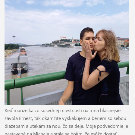
Keď manželka zo susednej miestnosti na mňa hlasnejšie
zavolá Ernest, tak okamžite vyskakujem a beriem so sebou
diazepam a utekám za ňou, čo sa deje. Moje podvedomie je
nastavené na Michala a stále sa bojím, že môže dostať