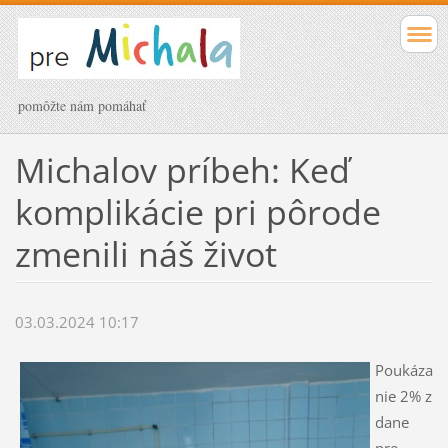
pomôžte nám pomáhať
Michalov príbeh: Keď
komplikácie pri pôrode
zmenili náš život
03.03.2024 10:17
Poukáza
nie 2% z
dane