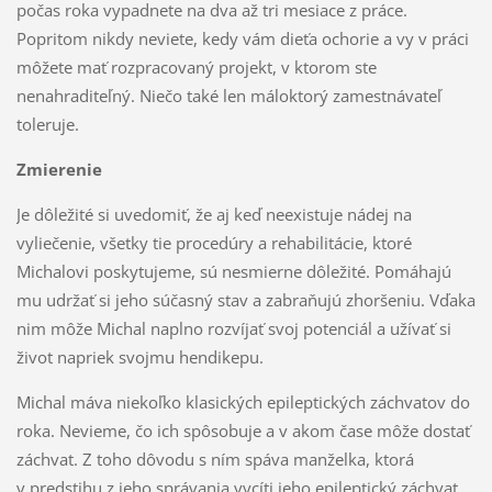
počas roka vypadnete na dva až tri mesiace z práce.
Popritom nikdy neviete, kedy vám dieťa ochorie a vy v práci
môžete mať rozpracovaný projekt, v ktorom ste
nenahraditeľný. Niečo také len máloktorý zamestnávateľ
toleruje.
Zmierenie
Je dôležité si uvedomiť, že aj keď neexistuje nádej na
vyliečenie, všetky tie procedúry a rehabilitácie, ktoré
Michalovi poskytujeme, sú nesmierne dôležité. Pomáhajú
mu udržať si jeho súčasný stav a zabraňujú zhoršeniu. Vďaka
nim môže Michal naplno rozvíjať svoj potenciál a užívať si
život napriek svojmu hendikepu.
Michal máva niekoľko klasických epileptických záchvatov do
roka. Nevieme, čo ich spôsobuje a v akom čase môže dostať
záchvat. Z toho dôvodu s ním spáva manželka, ktorá
v predstihu z jeho správania vycíti jeho epileptický záchvat.