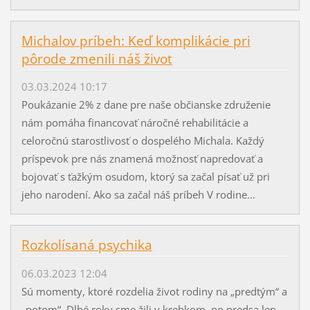
Michalov príbeh: Keď komplikácie pri
pôrode zmenili náš život
03.03.2024 10:17
Poukázanie 2% z dane pre naše občianske združenie
nám pomáha financovať náročné rehabilitácie a
celoročnú starostlivosť o dospelého Michala. Každý
príspevok pre nás znamená možnosť napredovať a
bojovať s ťažkým osudom, ktorý sa začal písať už pri
jeho narodení. Ako sa začal náš príbeh V rodine...
Rozkolísaná psychika
06.03.2023 12:04
Sú momenty, ktoré rozdelia život rodiny na „predtým“ a
„potom“. Dlhé roky sme žili v krehkom, no predsa len