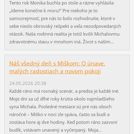
Tento rok Monika buchla po stole a rázne vyhlásila:
„Ideme konečne k moru!“ Pre niekoho je to
samozrejmosť, pre nás to bolo rozhodnutie, ktoré v
sebe nieslo obrovský rešpekt a veľa nezodpovedaných
otázok. Naša rodinná realita je totiž kvôli Michalovmu
zdravotnému stavu v mnohom iná. Život s naším...
Náš všedný deň s Miškom: O únave,
malých radostiach a novom pokoji
24.05.2026 20:38
Každé ráno má rovnaký scenár, a predsa je každé iné.
Moje dni sa už dlhé roky krútia okolo najmladšieho
syna Michala. Posledné mesiace sú pre nás oboch
náročné – Miško v noci zle spáva, často sa budí a
zostáva hore aj dve hodiny. Keď potom ráno zazvoní
budík, vstávam unavený a vyčerpaný. Moja...