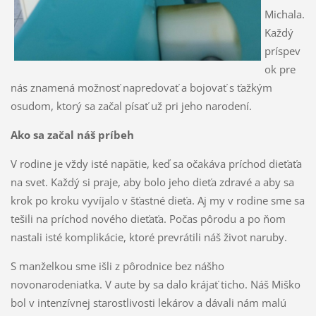
Michala.
Každý
príspev
ok pre
nás znamená možnosť napredovať a bojovať s ťažkým
osudom, ktorý sa začal písať už pri jeho narodení.
Ako sa začal náš príbeh
V rodine je vždy isté napätie, keď sa očakáva príchod dieťaťa
na svet. Každý si praje, aby bolo jeho dieťa zdravé a aby sa
krok po kroku vyvíjalo v šťastné dieťa. Aj my v rodine sme sa
tešili na príchod nového dieťaťa. Počas pôrodu a po ňom
nastali isté komplikácie, ktoré prevrátili náš život naruby.
S manželkou sme išli z pôrodnice bez nášho
novonarodeniatka. V aute by sa dalo krájať ticho. Náš Miško
bol v intenzívnej starostlivosti lekárov a dávali nám malú