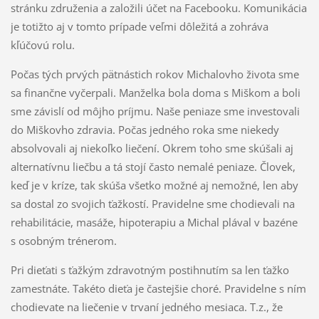
stránku združenia a založili účet na Facebooku. Komunikácia
je totižto aj v tomto prípade veľmi dôležitá a zohráva
kľúčovú rolu.
Počas tých prvých pätnástich rokov Michalovho života sme
sa finančne vyčerpali. Manželka bola doma s Miškom a boli
sme závislí od môjho príjmu. Naše peniaze sme investovali
do Miškovho zdravia. Počas jedného roka sme niekedy
absolvovali aj niekoľko liečení. Okrem toho sme skúšali aj
alternatívnu liečbu a tá stojí často nemalé peniaze. Človek,
keď je v kríze, tak skúša všetko možné aj nemožné, len aby
sa dostal zo svojich ťažkostí. Pravidelne sme chodievali na
rehabilitácie, masáže, hipoterapiu a Michal plával v bazéne
s osobným trénerom.
Pri dieťati s ťažkým zdravotným postihnutím sa len ťažko
zamestnáte. Takéto dieťa je častejšie choré. Pravidelne s ním
chodievate na liečenie v trvaní jedného mesiaca. T.z., že