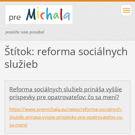
pomôžte nám pomáhať
Štítok: reforma sociálnych
služieb
Reforma sociálnych služieb prináša vyššie
príspevky pre opatrovateľov: čo sa mení?
https://www.premichala.eu/news/reforma-socialnych-
sluzieb-prinasa-vyssie-prispevky-pre-opatrovatelov-co-
sa-meni/