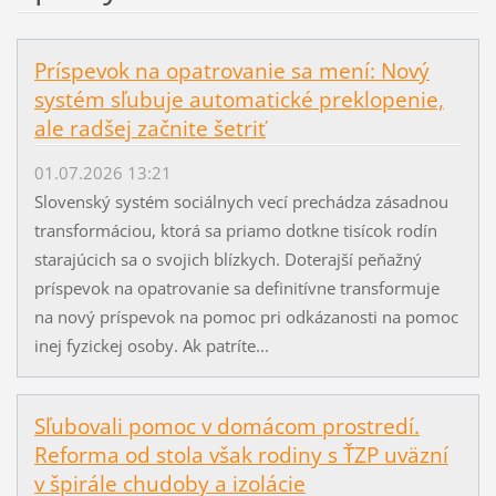
Príspevok na opatrovanie sa mení: Nový
systém sľubuje automatické preklopenie,
ale radšej začnite šetriť
01.07.2026 13:21
Slovenský systém sociálnych vecí prechádza zásadnou
transformáciou, ktorá sa priamo dotkne tisícok rodín
starajúcich sa o svojich blízkych. Doterajší peňažný
príspevok na opatrovanie sa definitívne transformuje
na nový príspevok na pomoc pri odkázanosti na pomoc
inej fyzickej osoby. Ak patríte...
Sľubovali pomoc v domácom prostredí.
Reforma od stola však rodiny s ŤZP uväzní
v špirále chudoby a izolácie