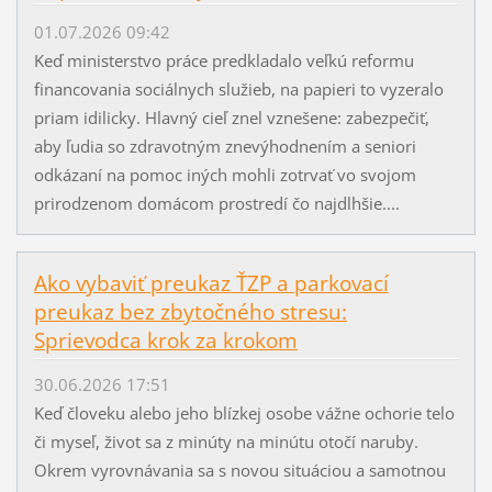
01.07.2026 09:42
Keď ministerstvo práce predkladalo veľkú reformu
financovania sociálnych služieb, na papieri to vyzeralo
priam idilicky. Hlavný cieľ znel vznešene: zabezpečiť,
aby ľudia so zdravotným znevýhodnením a seniori
odkázaní na pomoc iných mohli zotrvať vo svojom
prirodzenom domácom prostredí čo najdlhšie....
Ako vybaviť preukaz ŤZP a parkovací
preukaz bez zbytočného stresu:
Sprievodca krok za krokom
30.06.2026 17:51
Keď človeku alebo jeho blízkej osobe vážne ochorie telo
či myseľ, život sa z minúty na minútu otočí naruby.
Okrem vyrovnávania sa s novou situáciou a samotnou