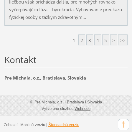
liečbou však prichádza ďalšia, pre mnohých rovnako
vyčerpávajúca fáza – byrokracia. Vybavovanie preukazu
fyzickej osoby s ťažkým zdravotným...
1
2
3
4
5
>
>>
Kontakt
Pre Michala, o.z., Bratislava, Slovakia
© Pre Michala, o.z. l Bratislava l Slovakia
Vytvorené službou
Webnode
Zobraziť:
Mobilnú verziu
|
Štandardnú verziu