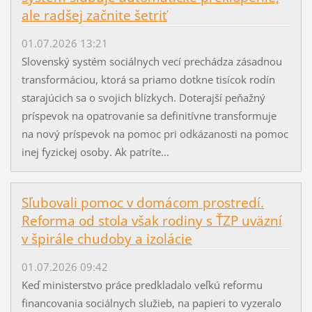
ale radšej začnite šetriť
01.07.2026 13:21
Slovenský systém sociálnych vecí prechádza zásadnou
transformáciou, ktorá sa priamo dotkne tisícok rodín
starajúcich sa o svojich blízkych. Doterajší peňažný
príspevok na opatrovanie sa definitívne transformuje
na nový príspevok na pomoc pri odkázanosti na pomoc
inej fyzickej osoby. Ak patríte...
Sľubovali pomoc v domácom prostredí.
Reforma od stola však rodiny s ŤZP uväzní
v špirále chudoby a izolácie
01.07.2026 09:42
Keď ministerstvo práce predkladalo veľkú reformu
financovania sociálnych služieb, na papieri to vyzeralo