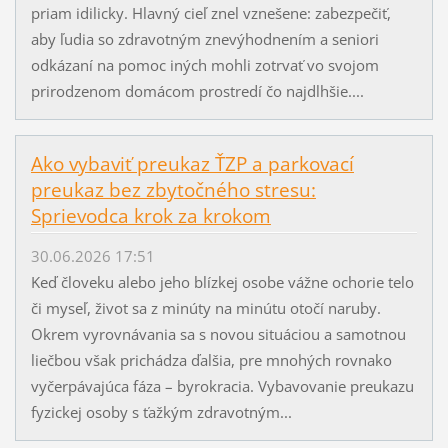
priam idilicky. Hlavný cieľ znel vznešene: zabezpečiť,
aby ľudia so zdravotným znevýhodnením a seniori
odkázaní na pomoc iných mohli zotrvať vo svojom
prirodzenom domácom prostredí čo najdlhšie....
Ako vybaviť preukaz ŤZP a parkovací
preukaz bez zbytočného stresu:
Sprievodca krok za krokom
30.06.2026 17:51
Keď človeku alebo jeho blízkej osobe vážne ochorie telo
či myseľ, život sa z minúty na minútu otočí naruby.
Okrem vyrovnávania sa s novou situáciou a samotnou
liečbou však prichádza ďalšia, pre mnohých rovnako
vyčerpávajúca fáza – byrokracia. Vybavovanie preukazu
fyzickej osoby s ťažkým zdravotným...