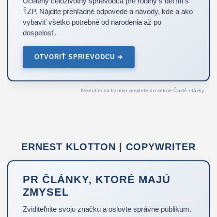
Ucelený celoživotný sprievodca pre rodiny s deťmi s
ŤZP. Nájdite prehľadné odpovede a návody, kde a ako
vybaviť všetko potrebné od narodenia až po
dospelosť.
OTVORIŤ SPRIEVODCU ➔
Kliknutím na banner prejdete do sekcie Časté otázky.
ERNEST KLOTTON | COPYWRITER
PR ČLÁNKY, KTORÉ MAJÚ
ZMYSEL
Zviditeľnite svoju značku a oslovte správne publikum.