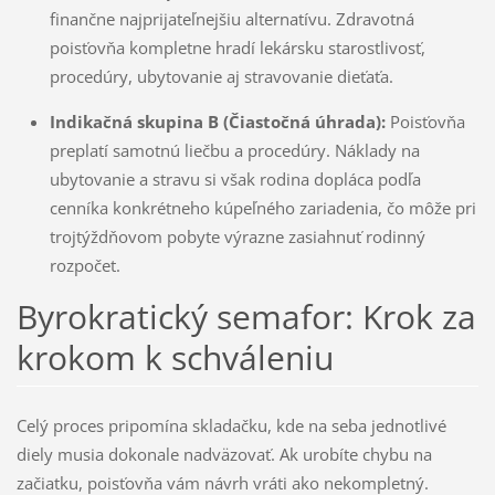
finančne najprijateľnejšiu alternatívu. Zdravotná
poisťovňa kompletne hradí lekársku starostlivosť,
procedúry, ubytovanie aj stravovanie dieťaťa.
Indikačná skupina B (Čiastočná úhrada):
Poisťovňa
preplatí samotnú liečbu a procedúry. Náklady na
ubytovanie a stravu si však rodina dopláca podľa
cenníka konkrétneho kúpeľného zariadenia, čo môže pri
trojtýždňovom pobyte výrazne zasiahnuť rodinný
rozpočet.
Byrokratický semafor: Krok za
krokom k schváleniu
Celý proces pripomína skladačku, kde na seba jednotlivé
diely musia dokonale nadväzovať. Ak urobíte chybu na
začiatku, poisťovňa vám návrh vráti ako nekompletný.