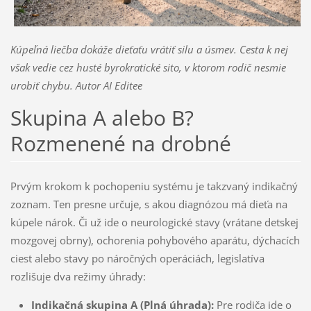
Kúpeľná liečba dokáže dieťaťu vrátiť silu a úsmev. Cesta k nej
však vedie cez husté byrokratické sito, v ktorom rodič nesmie
urobiť chybu. Autor AI Editee
Skupina A alebo B?
Rozmenené na drobné
Prvým krokom k pochopeniu systému je takzvaný indikačný
zoznam. Ten presne určuje, s akou diagnózou má dieťa na
kúpele nárok. Či už ide o neurologické stavy (vrátane detskej
mozgovej obrny), ochorenia pohybového aparátu, dýchacích
ciest alebo stavy po náročných operáciách, legislatíva
rozlišuje dva režimy úhrady:
Indikačná skupina A (Plná úhrada):
Pre rodiča ide o