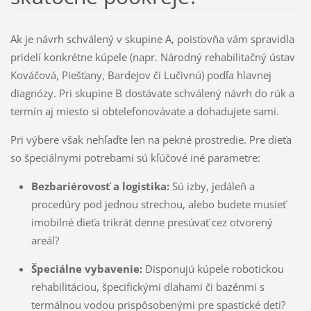
Ak je návrh schválený v skupine A, poisťovňa vám spravidla
pridelí konkrétne kúpele (napr. Národný rehabilitačný ústav
Kováčová, Piešťany, Bardejov či Lučivnú) podľa hlavnej
diagnózy. Pri skupine B dostávate schválený návrh do rúk a
termín aj miesto si obtelefonovávate a dohadujete sami.
Pri výbere však nehľaďte len na pekné prostredie. Pre dieťa
so špeciálnymi potrebami sú kľúčové iné parametre:
Bezbariérovosť a logistika:
Sú izby, jedáleň a
procedúry pod jednou strechou, alebo budete musieť
imobilné dieťa trikrát denne presúvať cez otvorený
areál?
Špeciálne vybavenie:
Disponujú kúpele robotickou
rehabilitáciou, špecifickými dlahami či bazénmi s
termálnou vodou prispôsobenými pre spastické deti?