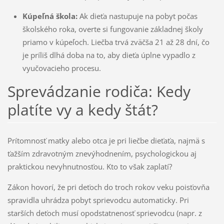
Kúpeľná škola:
Ak dieťa nastupuje na pobyt počas
školského roka, overte si fungovanie základnej školy
priamo v kúpeľoch. Liečba trvá zväčša 21 až 28 dní, čo
je príliš dlhá doba na to, aby dieťa úplne vypadlo z
vyučovacieho procesu.
Sprevádzanie rodiča: Kedy
platíte vy a kedy štát?
Prítomnosť matky alebo otca je pri liečbe dieťaťa, najmä s
ťažším zdravotným znevýhodnením, psychologickou aj
praktickou nevyhnutnosťou. Kto to však zaplatí?
Zákon hovorí, že pri deťoch do troch rokov veku poisťovňa
spravidla uhrádza pobyt sprievodcu automaticky. Pri
starších deťoch musí opodstatnenosť sprievodcu (napr. z