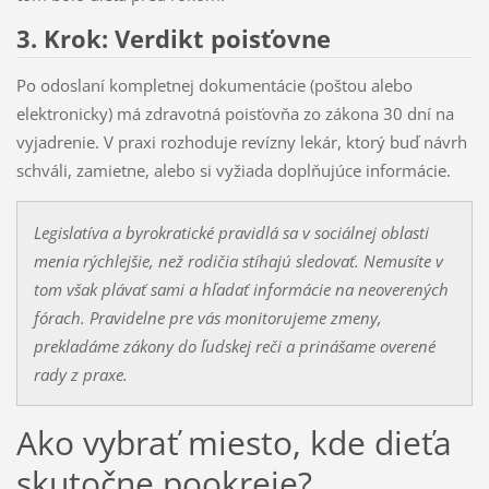
3. Krok: Verdikt poisťovne
Po odoslaní kompletnej dokumentácie (poštou alebo
elektronicky) má zdravotná poisťovňa zo zákona 30 dní na
vyjadrenie. V praxi rozhoduje revízny lekár, ktorý buď návrh
schváli, zamietne, alebo si vyžiada doplňujúce informácie.
Legislatíva a byrokratické pravidlá sa v sociálnej oblasti
menia rýchlejšie, než rodičia stíhajú sledovať. Nemusíte v
tom však plávať sami a hľadať informácie na neoverených
fórach. Pravidelne pre vás monitorujeme zmeny,
prekladáme zákony do ľudskej reči a prinášame overené
rady z praxe.
Ako vybrať miesto, kde dieťa
skutočne pookreje?