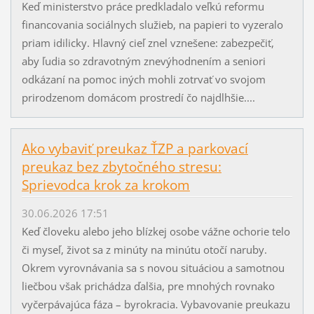
Keď ministerstvo práce predkladalo veľkú reformu
financovania sociálnych služieb, na papieri to vyzeralo
priam idilicky. Hlavný cieľ znel vznešene: zabezpečiť,
aby ľudia so zdravotným znevýhodnením a seniori
odkázaní na pomoc iných mohli zotrvať vo svojom
prirodzenom domácom prostredí čo najdlhšie....
Ako vybaviť preukaz ŤZP a parkovací
preukaz bez zbytočného stresu:
Sprievodca krok za krokom
30.06.2026 17:51
Keď človeku alebo jeho blízkej osobe vážne ochorie telo
či myseľ, život sa z minúty na minútu otočí naruby.
Okrem vyrovnávania sa s novou situáciou a samotnou
liečbou však prichádza ďalšia, pre mnohých rovnako
vyčerpávajúca fáza – byrokracia. Vybavovanie preukazu