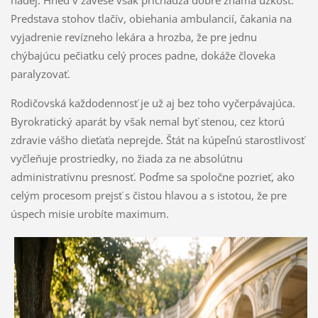
nádej. Hneď v závese však prichádza dobre známa úzkosť.
Predstava stohov tlačív, obiehania ambulancií, čakania na
vyjadrenie revízneho lekára a hrozba, že pre jednu
chýbajúcu pečiatku celý proces padne, dokáže človeka
paralyzovať.
Rodičovská každodennosť je už aj bez toho vyčerpávajúca.
Byrokratický aparát by však nemal byť stenou, cez ktorú
zdravie vášho dieťaťa neprejde. Štát na kúpeľnú starostlivosť
vyčleňuje prostriedky, no žiada za ne absolútnu
administratívnu presnosť. Poďme sa spoločne pozrieť, ako
celým procesom prejsť s čistou hlavou a s istotou, že pre
úspech misie urobíte maximum.