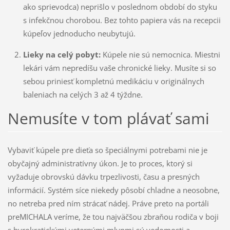
ako sprievodca) neprišlo v poslednom období do styku
s infekčnou chorobou. Bez tohto papiera vás na recepcii
kúpeľov jednoducho neubytujú.
Lieky na celý pobyt:
Kúpele nie sú nemocnica. Miestni
lekári vám nepredíšu vaše chronické lieky. Musíte si so
sebou priniesť kompletnú medikáciu v originálnych
baleniach na celých 3 až 4 týždne.
Nemusíte v tom plávať sami
Vybaviť kúpele pre dieťa so špeciálnymi potrebami nie je
obyčajný administratívny úkon
. Je to proces, ktorý si
vyžaduje obrovskú dávku trpezlivosti, času a presných
informácií
. Systém síce niekedy pôsobí chladne a neosobne,
no netreba pred ním strácať nádej
. Práve preto na portáli
preMICHALA veríme, že tou najväčšou zbraňou rodiča v boji