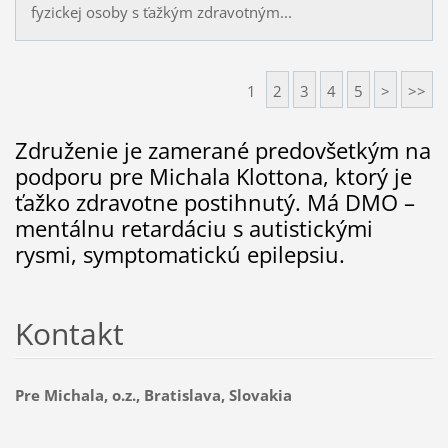
fyzickej osoby s ťažkým zdravotným...
1
2
3
4
5
>
>>
Združenie je zamerané predovšetkým na
podporu pre Michala Klottona, ktorý je
ťažko zdravotne postihnutý. Má DMO –
mentálnu retardáciu s autistickými
rysmi, symptomatickú epilepsiu.
Kontakt
Pre Michala, o.z., Bratislava, Slovakia