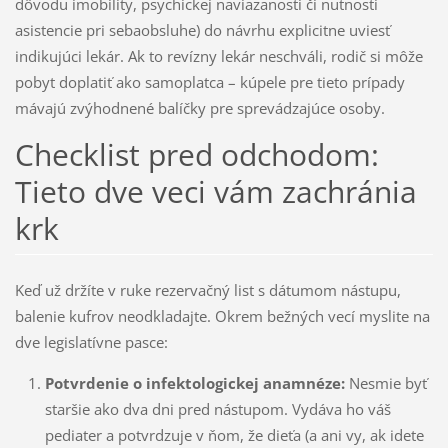
dôvodu imobility, psychickej naviazanosti či nutnosti
asistencie pri sebaobsluhe) do návrhu explicitne uviesť
indikujúci lekár. Ak to revízny lekár neschváli, rodič si môže
pobyt doplatiť ako samoplatca – kúpele pre tieto prípady
mávajú zvýhodnené balíčky pre sprevádzajúce osoby.
Checklist pred odchodom:
Tieto dve veci vám zachránia
krk
Keď už držíte v ruke rezervačný list s dátumom nástupu,
balenie kufrov neodkladajte. Okrem bežných vecí myslite na
dve legislatívne pasce:
Potvrdenie o infektologickej anamnéze:
Nesmie byť
staršie ako dva dni pred nástupom. Vydáva ho váš
pediater a potvrdzuje v ňom, že dieťa (a ani vy, ak idete