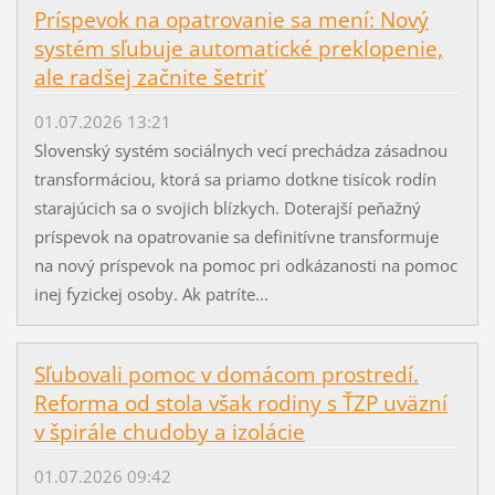
Príspevok na opatrovanie sa mení: Nový
systém sľubuje automatické preklopenie,
ale radšej začnite šetriť
01.07.2026 13:21
Slovenský systém sociálnych vecí prechádza zásadnou
transformáciou, ktorá sa priamo dotkne tisícok rodín
starajúcich sa o svojich blízkych. Doterajší peňažný
príspevok na opatrovanie sa definitívne transformuje
na nový príspevok na pomoc pri odkázanosti na pomoc
inej fyzickej osoby. Ak patríte...
Sľubovali pomoc v domácom prostredí.
Reforma od stola však rodiny s ŤZP uväzní
v špirále chudoby a izolácie
01.07.2026 09:42