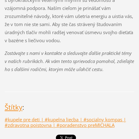
s byrokratickými veternými mlynmi sú vedomosti a
vzájomná podpora
. Naším cieľom je prinášať vám
zrozumiteľné návody, ktoré vám ušetria energiu a uistia vás,
že v tom nie ste sami
. Aby ste čas strávený študovaním
úradných tlačív mohli radšej venovať úsmevu svojho dieťaťa
v bazéne s liečivou vodou
.
Zostávajte s nami v kontakte a sleduvajte ďalšie praktické témy
v našich rubrikách. Ak vám tento sprievodca pomohol, zdieľajte
ho s ďalšími rodičmi, ktorým môže uľahčiť cestu.
Štítky
:
#kupele pre deti | #kupelna liecba | #socialny kompas |
#zdravotna poistovna | #poradenstvo preMICHALA