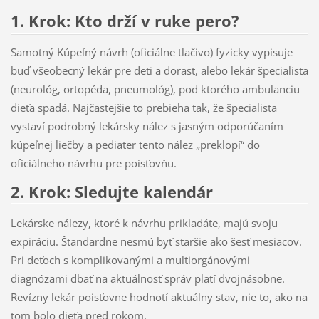
1. Krok: Kto drží v ruke pero?
Samotný Kúpeľný návrh (oficiálne tlačivo) fyzicky vypisuje
buď všeobecný lekár pre deti a dorast, alebo lekár špecialista
(neurológ, ortopéda, pneumológ), pod ktorého ambulanciu
dieťa spadá. Najčastejšie to prebieha tak, že špecialista
vystaví podrobný lekársky nález s jasným odporúčaním
kúpeľnej liečby a pediater tento nález „preklopí“ do
oficiálneho návrhu pre poisťovňu.
2. Krok: Sledujte kalendár
Lekárske nálezy, ktoré k návrhu prikladáte, majú svoju
expiráciu. Štandardne nesmú byť staršie ako šesť mesiacov.
Pri deťoch s komplikovanými a multiorgánovými
diagnózami dbať na aktuálnosť správ platí dvojnásobne.
Revízny lekár poisťovne hodnotí aktuálny stav, nie to, ako na
tom bolo dieťa pred rokom.