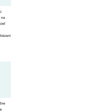
ú
, na
cieľ
dkázaní
ážne
na