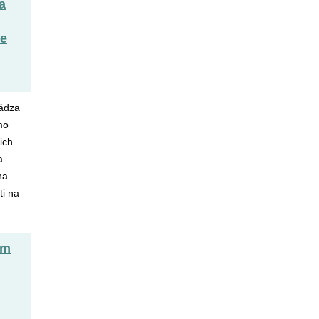
a
le
hádza
mo
ich
a
na
ti na
om