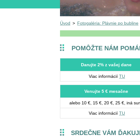
Úvod
>
Fotogaléria: Plávnie po bubline
POMÔŽTE NÁM POMÁ
Darujte 2% z vašej dane
Viac informácií
TU
Venujte 5 € mesačne
alebo 10 €, 15 €, 20 €, 25 €, iná s
Viac informácií
TU
SRDEČNE VÁM ĎAKU