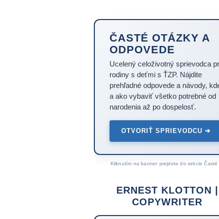
ČASTÉ OTÁZKY A
ODPOVEDE
Ucelený celoživotný sprievodca p
rodiny s deťmi s ŤZP. Nájdite
prehľadné odpovede a návody, kd
a ako vybaviť všetko potrebné od
narodenia až po dospelosť.
OTVORIŤ SPRIEVODCU ➔
Kliknutím na banner prejdete do sekcie Časté 
ERNEST KLOTTON |
COPYWRITER