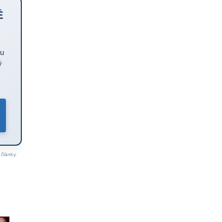
É
bu
ý
články.