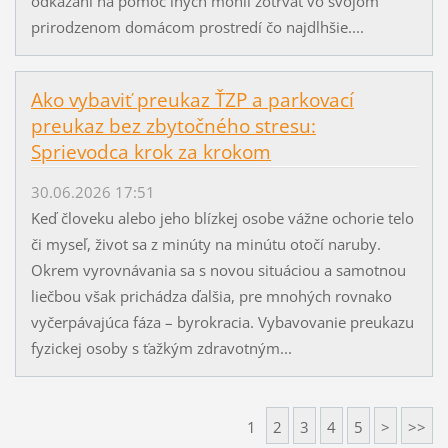
odkázaní na pomoc iných mohli zotrvať vo svojom
prirodzenom domácom prostredí čo najdlhšie....
Ako vybaviť preukaz ŤZP a parkovací
preukaz bez zbytočného stresu:
Sprievodca krok za krokom
30.06.2026 17:51
Keď človeku alebo jeho blízkej osobe vážne ochorie telo
či myseľ, život sa z minúty na minútu otočí naruby.
Okrem vyrovnávania sa s novou situáciou a samotnou
liečbou však prichádza ďalšia, pre mnohých rovnako
vyčerpávajúca fáza – byrokracia. Vybavovanie preukazu
fyzickej osoby s ťažkým zdravotným...
1
2
3
4
5
>
>>