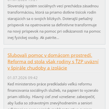
Slovenský systém sociálnych vecí prechádza zásadnou
transformáciou, ktorá sa priamo dotkne tisícok rodín
starajúcich sa o svojich blízkych. Doterajší peňažný
príspevok na opatrovanie sa definitívne transformuje
na nový príspevok na pomoc pri odkázanosti na pomoc
inej fyzickej osoby. Ak patríte...
Sľubovali pomoc v domácom prostredí.
Reforma od stola však rodiny s ŤZP uväzní
v špirále chudoby a izolácie
01.07.2026 09:42
Keď ministerstvo práce predkladalo veľkú reformu
financovania sociálnych služieb, na papieri to vyzeralo
priam idilicky. Hlavný cieľ znel vznešene: zabezpečiť,
aby ľudia so zdravotným znevýhodnením a seniori