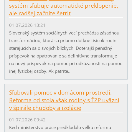
systém sľubuje automatické preklopenie,
ale radšej začnite šetriť
01.07.2026 13:21
Slovenský systém sociálnych vecí prechádza zásadnou
transformáciou, ktorá sa priamo dotkne tisícok rodín
starajúcich sa o svojich blízkych. Doterajší peňažný
príspevok na opatrovanie sa definitívne transformuje
na nový príspevok na pomoc pri odkázanosti na pomoc
inej fyzickej osoby. Ak patríte...
Sľubovali pomoc v domácom prostredí.
Reforma od stola však rodiny s ŤZP uväzní
v špirále chudoby a izolácie
01.07.2026 09:42
Keď ministerstvo práce predkladalo veľkú reformu