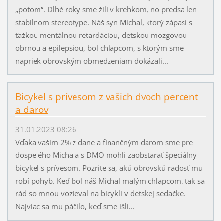
„potom“. Dlhé roky sme žili v krehkom, no predsa len
stabilnom stereotype. Náš syn Michal, ktorý zápasí s
ťažkou mentálnou retardáciou, detskou mozgovou
obrnou a epilepsiou, bol chlapcom, s ktorým sme
napriek obrovským obmedzeniam dokázali...
Bicykel s prívesom z vašich dvoch percent
a darov
31.01.2023 08:26
Vďaka vašim 2% z dane a finančným darom sme pre
dospelého Michala s DMO mohli zaobstarať špeciálny
bicykel s prívesom. Pozrite sa, akú obrovskú radosť mu
robí pohyb. Keď bol náš Michal malým chlapcom, tak sa
rád so mnou vozieval na bicykli v detskej sedačke.
Najviac sa mu páčilo, keď sme išli...