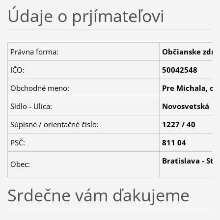
Údaje o prjímateľovi
Právna forma:
Občianske zdru
IČO:
50042548
Obchodné meno:
Pre Michala, o.z
Sídlo - Ulica:
Novosvetská
Súpisné / orientačné číslo:
1227 / 40
PSČ:
811 04
Bratislava - St
Obec:
Srdečne vám ďakujeme