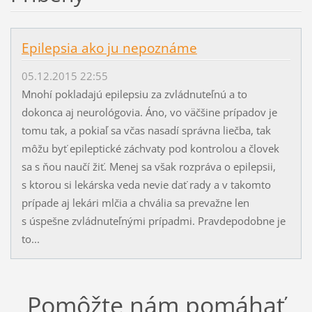
Epilepsia ako ju nepoznáme
05.12.2015 22:55
Mnohí pokladajú epilepsiu za zvládnuteľnú a to
dokonca aj neurológovia. Áno, vo väčšine prípadov je
tomu tak, a pokiaľ sa včas nasadí správna liečba, tak
môžu byť epileptické záchvaty pod kontrolou a človek
sa s ňou naučí žiť. Menej sa však rozpráva o epilepsii,
s ktorou si lekárska veda nevie dať rady a v takomto
prípade aj lekári mlčia a chvália sa prevažne len
s úspešne zvládnuteľnými prípadmi. Pravdepodobne je
to...
Pomôžte nám pomáhať