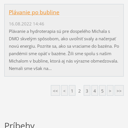
Plávanie po bubline
16.08.2022 14:46
Plávanie a hydroterapia sú pre dospelého Michala s
DMO skvelým spôsobom, ako uvoľniť svaly a načerpať
novú energiu. Pozrite sa, ako sa vraciame do bazéna. Po
pandémii sme opäť v bazéne. Žili sme spolu s našim
Michalom v bubline, ktorá aj nás výrazne obmedzovala.
Nemali sme však na...
<<
<
1
2
3
4
5
>
>>
Príbehy