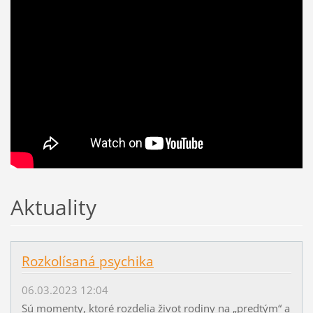
Aktuality
Rozkolísaná psychika
06.03.2023 12:04
Sú momenty, ktoré rozdelia život rodiny na „predtým“ a