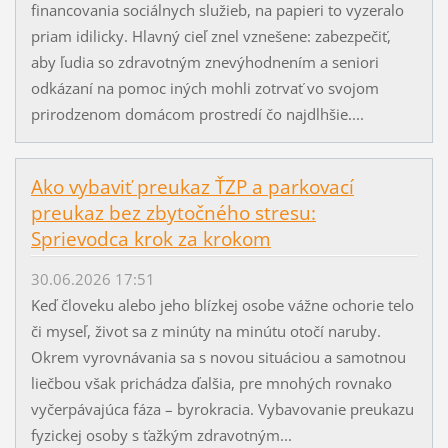
financovania sociálnych služieb, na papieri to vyzeralo
priam idilicky. Hlavný cieľ znel vznešene: zabezpečiť,
aby ľudia so zdravotným znevýhodnením a seniori
odkázaní na pomoc iných mohli zotrvať vo svojom
prirodzenom domácom prostredí čo najdlhšie....
Ako vybaviť preukaz ŤZP a parkovací
preukaz bez zbytočného stresu:
Sprievodca krok za krokom
30.06.2026 17:51
Keď človeku alebo jeho blízkej osobe vážne ochorie telo
či myseľ, život sa z minúty na minútu otočí naruby.
Okrem vyrovnávania sa s novou situáciou a samotnou
liečbou však prichádza ďalšia, pre mnohých rovnako
vyčerpávajúca fáza – byrokracia. Vybavovanie preukazu
fyzickej osoby s ťažkým zdravotným...